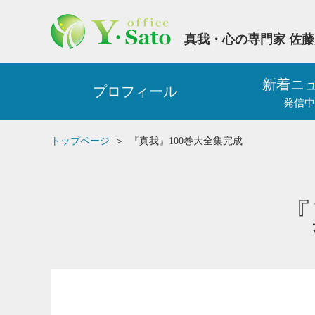
真我・心の専門家 佐
新着ニ
プロフィール
発信中
トップページ
『真我』100巻大全集完成
『