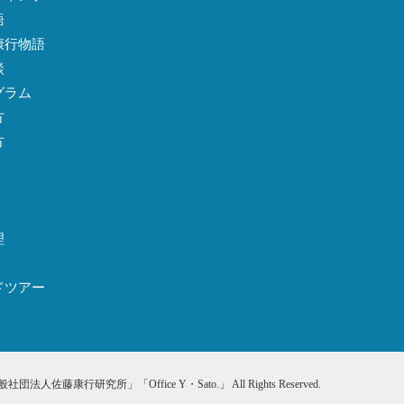
語
康行物語
談
グラム
方
方
理
ドツアー
 「一般社団法人佐藤康行研究所」「Office Y・Sato.」 All Rights Reserved.