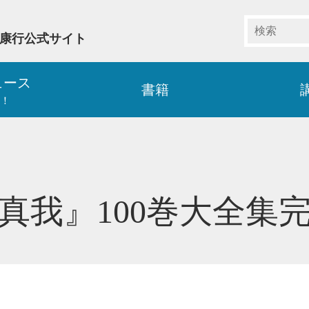
藤康行公式サイト
ュース
書籍
！
真我』100巻大全集