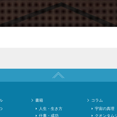
ル
書籍
コラム
つ
人生・生き方
宇宙の真理
仕事・成功
クオンタム