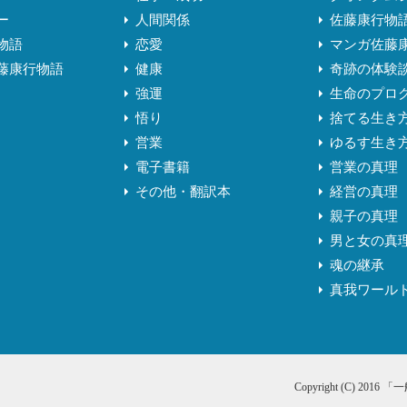
ー
人間関係
佐藤康行物
物語
恋愛
マンガ佐藤
藤康行物語
健康
奇跡の体験
強運
生命のプロ
悟り
捨てる生き
営業
ゆるす生き
電子書籍
営業の真理
その他・翻訳本
経営の真理
親子の真理
男と女の真
魂の継承
真我ワール
Copyright (C) 2016