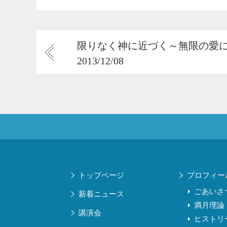
限りなく神に近づく～無限の愛
2013/12/08
トップページ
プロフィー
ごあいさ
新着ニュース
満月理論
講演会
ヒストリ