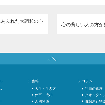
にあふれた大調和の心
心の貧しい人の方が救われ
ル
書籍
コラム
つ
人生・生き方
宇宙の真理
仕事・成功
クオンタム
ー
人間関係
佐藤康行物