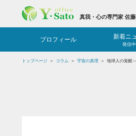
真我・心の専門家 佐
新着ニ
プロフィール
発信中
トップページ
コラム
宇宙の真理
地球人の覚醒～全