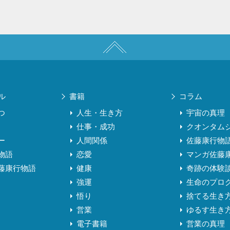
ル
書籍
コラム
つ
人生・生き方
宇宙の真理
仕事・成功
クオンタム
ー
人間関係
佐藤康行物
物語
恋愛
マンガ佐藤
藤康行物語
健康
奇跡の体験
強運
生命のプロ
悟り
捨てる生き
営業
ゆるす生き
電子書籍
営業の真理