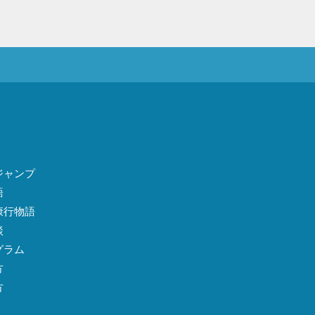
ジャンプ
語
康行物語
談
グラム
方
方