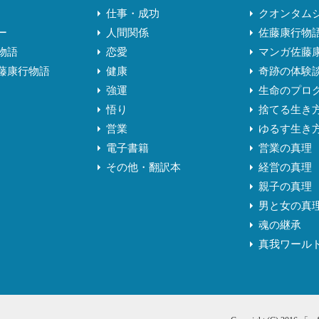
仕事・成功
クオンタム
ー
人間関係
佐藤康行物
物語
恋愛
マンガ佐藤
藤康行物語
健康
奇跡の体験
強運
生命のプロ
悟り
捨てる生き
営業
ゆるす生き
電子書籍
営業の真理
その他・翻訳本
経営の真理
親子の真理
男と女の真
魂の継承
真我ワール