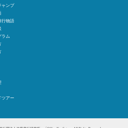
ジャンプ
語
康行物語
談
グラム
方
方
理
ドツアー