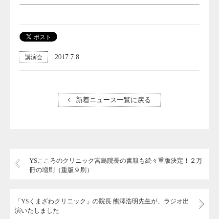
2017.7.8
講演会
新着ニュース一覧に戻る
YSこころのクリニック宮島院長の書籍も続々重版決定！２万
冊の増刷（重版９刷）
「YSくまざわクリニック」の院長 熊澤浩明先生が、ラジオ出
演いたしました