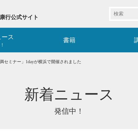
藤康行公式サイト
ュース
書籍
！
月円満セミナー」1dayが横浜で開催されました
新着ニュース
発信中！