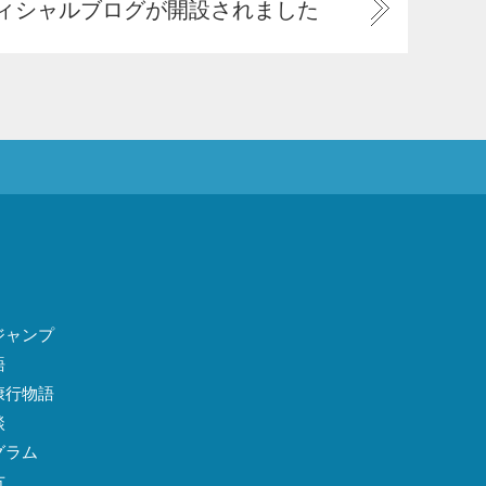
ィシャルブログが開設されました
ジャンプ
語
康行物語
談
グラム
方