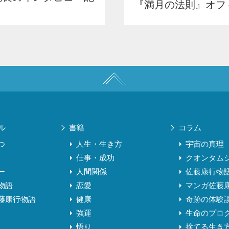
『満月の法則』オフ
ル
書籍
コラム
つ
人生・生き方
宇宙の真理
仕事・成功
クオンタム
ー
人間関係
佐藤康行物
物語
恋愛
マンガ佐藤
藤康行物語
健康
奇跡の体験
強運
生命のプロ
悟り
捨てる生き