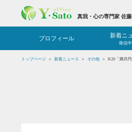
真我・心の専門家 佐
新着ニ
プロフィール
発信中
トップページ
新着ニュース
その他
8/20「満