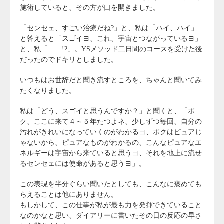
施術していると、その方が口を開きました。
「センセェ、すごい治療だね?」と、私は「ハイ、ハイ」
と答えると「スゴイヨ、これ、宇宙とつながっているヨ」
と、私「……!?」。YSメソッド二日間のコースを受けた後
だったのでドキリとしました。
いつもはお世辞だと聞き流すところを、ちゃんと聞いてみ
たくなりました。
私は「どう、スゴイと思うんですか？」と聞くと、「ボ
ク、ここに来て４～５年たつよネ、少しずつ毎回、自分の
汚れがきれいになっていくのがわかるヨ、ボクはピュアじ
ゃないから、ピュアなものがわかるの、こんなピュアなエ
ネルギーは宇宙から来ていると思うヨ、それを地上に流せ
るセンセェには使命があると思うヨ」。
この表現を半分ぐらい聞いたとしても、こんなに褒めても
らえることは他にありません。
もしかして、この仕事が私が最も力を発揮できていること
なのかなと思い、ダイアリーに書いたその日の反応の早さ