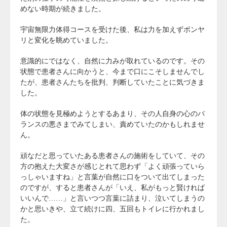
めない時期が続きました。
宇宙無限力体得コースを受けた後、私は力を加えずボンヤ
リと変化を眺めていました。
意識的にではなく、自然に力みが取れているのです。その
状態で患者さんに向かうと、今まで口にこそしませんでし
たが、患者さんたちを批判、判断していたことに気づきま
した。
体の状態を見極めようとするあまり、その人自身の心のバ
ランスの悪さまでみてしまい、責めていたのかもしれませ
ん。
頑なだと思っていたある患者さんの施術をしていて、その
方の抱えた大変さが感じとれて思わず「よく頑張っていら
っしゃいますね」と言葉が自然に口をついて出てしまった
のですが、すると患者さんが「いえ、私がもっと賢ければ
いいんで……」と言いつつ言葉に詰まり、泣いてしまうの
かと思いきや、立て続けに四、五回もトイレに行かれまし
た。