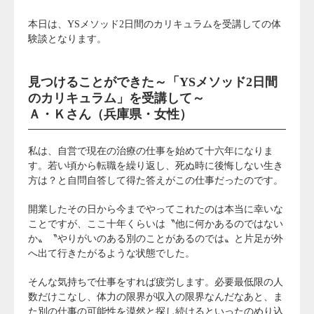
本日は、YSメソッド2日間のカリキュラムを受講しての体
験談となります。
見つけることができた～「YSメソッド2日間
のカリキュラム」を受講して～
Ａ・Ｋさん（兵庫県・女性）
私は、自営で現在の治療の仕事を始めて十六年になりま
す。若い頃から転職を繰り返し、死ぬ時に後悔しない生き
方は？と自問自答して得た答えがこの仕事だったのです。
開業したその日から今までやってこれたのは本当に幸いな
ことですが、ここ十年くらいは〝他に何かあるのではない
か〟〝やりがいのある別のことがあるのでは〟と片足が外
へ出て行きたがるような状態でした。
そんな気持ちで仕事をすれば疲労します。必要最低限の人
数だけこなし、体力の限界が収入の限界なんだなあと、ま
た別の仕事の可能性を漠然と探し続けるといったのめり込