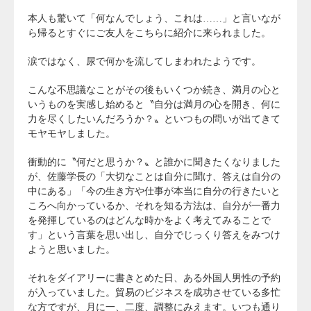
本人も驚いて「何なんでしょう、これは……」と言いなが
ら帰るとすぐにご友人をこちらに紹介に来られました。
涙ではなく、尿で何かを流してしまわれたようです。
こんな不思議なことがその後もいくつか続き、満月の心と
いうものを実感し始めると〝自分は満月の心を開き、何に
力を尽くしたいんだろうか？〟といつもの問いが出てきて
モヤモヤしました。
衝動的に〝何だと思うか？〟と誰かに聞きたくなりました
が、佐藤学長の「大切なことは自分に聞け、答えは自分の
中にある」「今の生き方や仕事が本当に自分の行きたいと
ころへ向かっているか、それを知る方法は、自分が一番力
を発揮しているのはどんな時かをよく考えてみることで
す」という言葉を思い出し、自分でじっくり答えをみつけ
ようと思いました。
それをダイアリーに書きとめた日、ある外国人男性の予約
が入っていました。貿易のビジネスを成功させている多忙
な方ですが、月に一、二度、調整にみえます。いつも通り