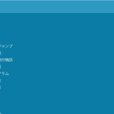
ジャンプ
語
康行物語
談
グラム
方
方