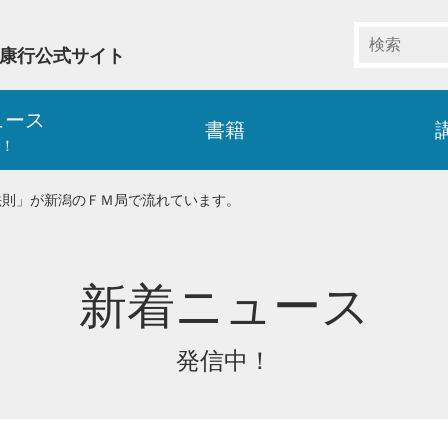
藤康行公式サイト
ュース
書籍
！
法則」が新潟のＦＭ局で流れています。
新着ニュース
発信中！