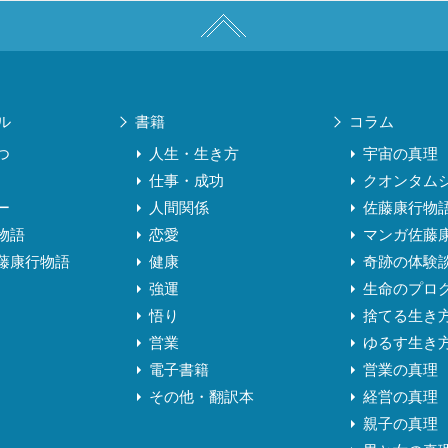
ル
書籍
コラム
つ
人生・生き方
宇宙の真理
仕事・成功
クオンタム
ー
人間関係
佐藤康行物
物語
恋愛
マンガ佐藤
藤康行物語
健康
奇跡の体験
強運
生命のプロ
悟り
捨てる生き
営業
ゆるす生き
電子書籍
営業の真理
その他・翻訳本
経営の真理
親子の真理