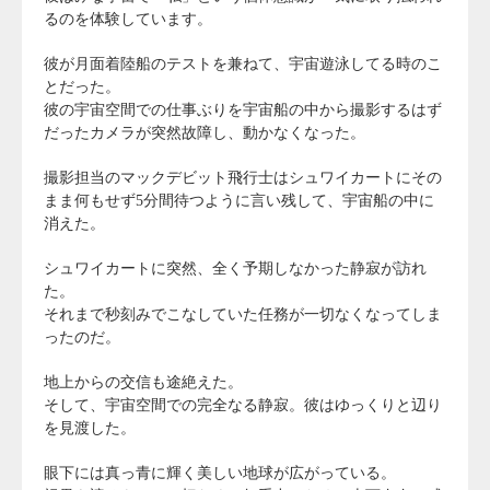
るのを体験しています。
彼が月面着陸船のテストを兼ねて、宇宙遊泳してる時のこ
とだった。
彼の宇宙空間での仕事ぶりを宇宙船の中から撮影するはず
だったカメラが突然故障し、動かなくなった。
撮影担当のマックデビット飛行士はシュワイカートにその
まま何もせず5分間待つように言い残して、宇宙船の中に
消えた。
シュワイカートに突然、全く予期しなかった静寂が訪れ
た。
それまで秒刻みでこなしていた任務が一切なくなってしま
ったのだ。
地上からの交信も途絶えた。
そして、宇宙空間での完全なる静寂。彼はゆっくりと辺り
を見渡した。
眼下には真っ青に輝く美しい地球が広がっている。