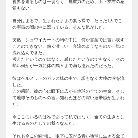
視界を遮るものは一切なく、無重力のため、上下左右の感
覚もない。
自分はまるで、生まれたままの素っ裸で、たった1人でこ
の宇宙の闇の中に漂っている。そんな気がした。
突然、シュワイカートの胸の中に、何か言葉では言い表す
ことのできない、熱く激しい、奔流のようなものが一気に
流れ込んできた。
考えたというのではなく、感じたというのでもなく、その
熱い何かが一気に体の隅々まで満ち溢れたのだった。
彼はヘルメットのガラス球の中で、訳もなく大粒の涙を流
した。
この瞬間、彼の心に眼下に広がる地球の全ての生命、そし
て地球そのものへの言い知れぬほどの深い連帯感が生まれ
た。
今ここにいるのは私であって私ではなく、全ての生きとし
生けるものとしての我々なんだ。
それも今この瞬間に、眼下に広がる青い地球に生きる全て