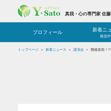
真我・心の専門家 佐
新着ニ
プロフィール
発信中
トップページ
新着ニュース
講演会
開催直前！7