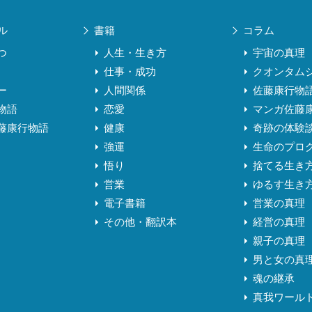
ル
書籍
コラム
つ
人生・生き方
宇宙の真理
仕事・成功
クオンタム
ー
人間関係
佐藤康行物
物語
恋愛
マンガ佐藤
藤康行物語
健康
奇跡の体験
強運
生命のプロ
悟り
捨てる生き
営業
ゆるす生き
電子書籍
営業の真理
その他・翻訳本
経営の真理
親子の真理
男と女の真
魂の継承
真我ワール