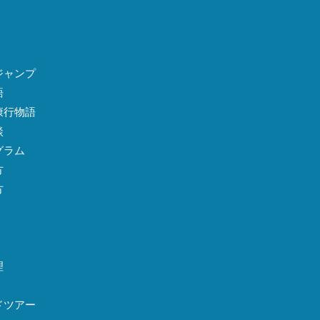
ジャンプ
語
康行物語
談
グラム
方
方
理
ドツアー