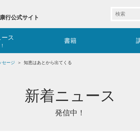
藤康行公式サイト
ュース
書籍
！
ッセージ
知恵はあとから出てくる
新着ニュース
発信中！