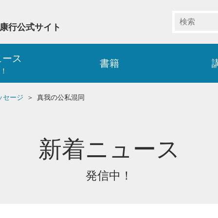
藤康行公式サイト
ュース
書籍
！
ッセージ
真我の公私混同
新着ニュース
発信中！