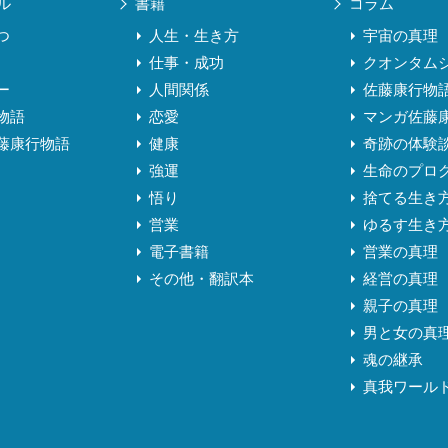
ル
書籍
コラム
つ
人生・生き方
宇宙の真理
仕事・成功
クオンタム
ー
人間関係
佐藤康行物
物語
恋愛
マンガ佐藤
藤康行物語
健康
奇跡の体験
強運
生命のプロ
悟り
捨てる生き
営業
ゆるす生き
電子書籍
営業の真理
その他・翻訳本
経営の真理
親子の真理
男と女の真
魂の継承
真我ワール