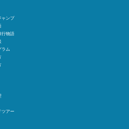
ジャンプ
語
康行物語
談
グラム
方
方
理
ドツアー