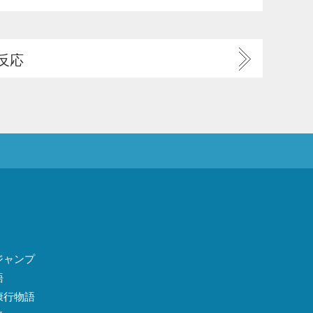
反応
ジャンプ
語
康行物語