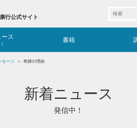
藤康行公式サイト
ュース
書籍
！
ッセージ
奇跡の理由
新着ニュース
発信中！