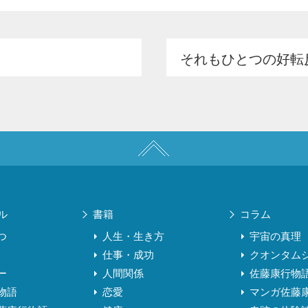
それもひとつの好転
ル
書籍
コラム
つ
人生・生き方
宇宙の真理
仕事・成功
クオンタム
ー
人間関係
佐藤康行物
物語
恋愛
マンガ佐藤