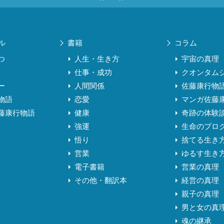
ル
書籍
コラム
つ
人生・生き方
宇宙の真理
仕事・成功
クオンタム
ー
人間関係
佐藤康行物
物語
恋愛
マンガ佐藤
藤康行物語
健康
奇跡の体験
強運
生命のプロ
悟り
捨てる生き
営業
ゆるす生き
電子書籍
営業の真理
その他・翻訳本
経営の真理
親子の真理
男と女の真
魂の継承