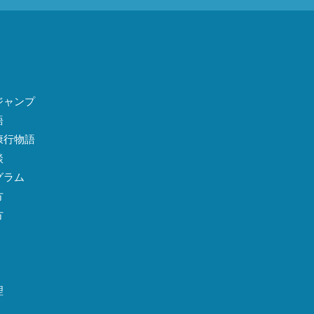
ジャンプ
語
康行物語
談
グラム
方
方
理