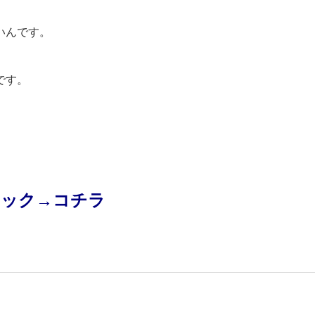
いんです。
です。
リック→
コチラ