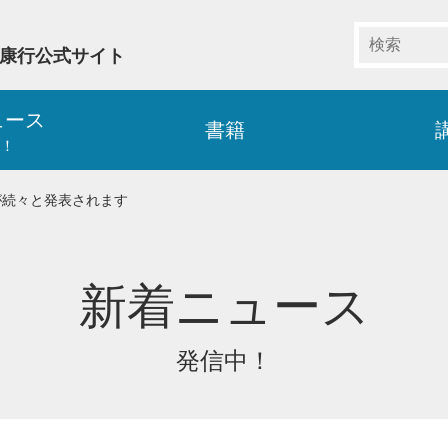
藤康行公式サイト
ュース
書籍
！
が続々と発表されます
新着ニュース
発信中！